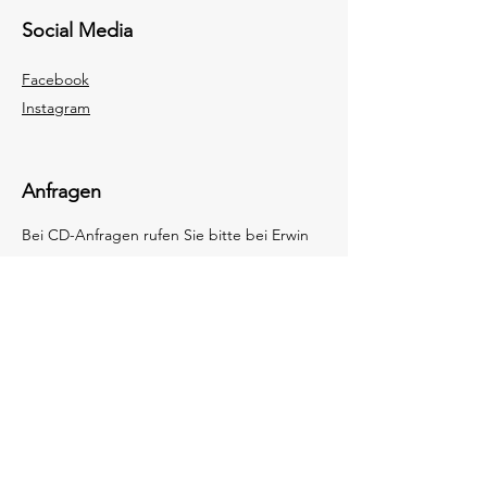
Social Media
Facebook
Instagram
Anfragen
Bei CD-Anfragen rufen Sie bitte bei Erwin
Kapeller unter:
+43676596622
an.
Cookies
Impressum
Datenschut
z
© Singkreis Fresach 2025
Presse